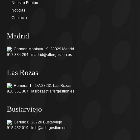
Nuestro Equipo
Noticias
Contacto
Madrid
Carmen Montoya 19, 28029 Madrid
917 334 264 |
madrid@alfergestion.es
Las Rozas
Romeral 1 - 1ºA 28231 Las Rozas
916 361 367 |
lasrozas@alfergestion.es
Bustarviejo
Cerrillo 8, 28720 Bustarviejo
918 482 019 |
info@alfergestion.es