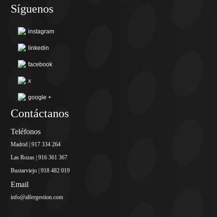
Síguenos
instagram
linkedin
facebook
x
google +
Contáctanos
Teléfonos
Madrid | 917 334 264
Las Rozas | 916 361 367
Bustarviejo | 918 482 019
Email
info@alfergestion.com