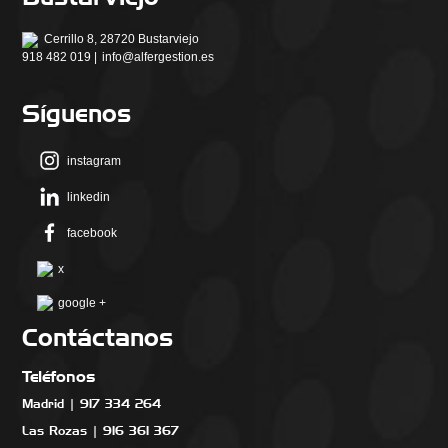
Cerrillo 8, 28720 Bustarviejo
918 482 019 |
info@alfergestion.es
Síguenos
instagram
linkedin
facebook
x
google +
Contáctanos
Teléfonos
Madrid | 917 334 264
Las Rozas | 916 361 367