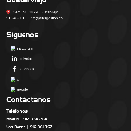
Cerrillo 8, 28720 Bustarviejo
918 482 019 |
info@alfergestion.es
Síguenos
instagram
linkedin
facebook
x
google +
Contáctanos
Teléfonos
Madrid | 917 334 264
Las Rozas | 916 361 367