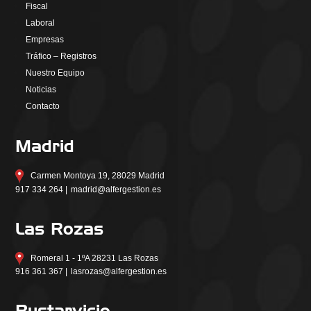
Fiscal
Laboral
Empresas
Tráfico – Registros
Nuestro Equipo
Noticias
Contacto
Madrid
Carmen Montoya 19, 28029 Madrid
917 334 264 |
madrid@alfergestion.es
Las Rozas
Romeral 1 - 1ºA 28231 Las Rozas
916 361 367 |
lasrozas@alfergestion.es
Bustarviejo