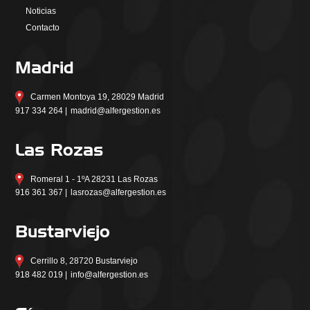
Noticias
Contacto
Madrid
Carmen Montoya 19, 28029 Madrid
917 334 264 |
madrid@alfergestion.es
Las Rozas
Romeral 1 - 1ºA 28231 Las Rozas
916 361 367 |
lasrozas@alfergestion.es
Bustarviejo
Cerrillo 8, 28720 Bustarviejo
918 482 019 |
info@alfergestion.es