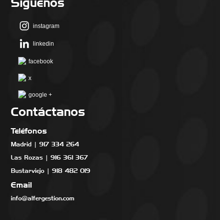
Síguenos
instagram
linkedin
facebook
x
google +
Contáctanos
Teléfonos
Madrid | 917 334 264
Las Rozas | 916 361 367
Bustarviejo | 918 482 019
Email
info@alfergestion.com