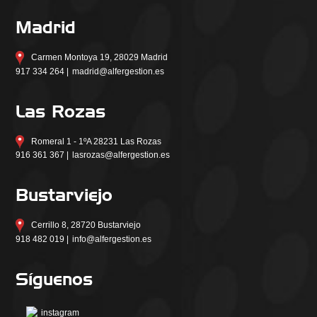
Madrid
Carmen Montoya 19, 28029 Madrid
917 334 264 |
madrid@alfergestion.es
Las Rozas
Romeral 1 - 1ºA 28231 Las Rozas
916 361 367 |
lasrozas@alfergestion.es
Bustarviejo
Cerrillo 8, 28720 Bustarviejo
918 482 019 |
info@alfergestion.es
Síguenos
instagram