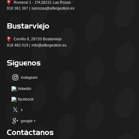
Romeral 1 - 1ºA 28231 Las Rozas
916 361 367 |
lasrozas@alfergestion.es
Bustarviejo
Cerrillo 8, 28720 Bustarviejo
918 482 019 |
info@alfergestion.es
Síguenos
instagram
linkedin
facebook
x
google +
Contáctanos