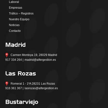
Laboral
Empresas
Tráfico – Registros
Nuestro Equipo
Noticias
Contacto
Madrid
Carmen Montoya 19, 28029 Madrid
917 334 264 |
madrid@alfergestion.es
Las Rozas
Romeral 1 - 1ºA 28231 Las Rozas
916 361 367 |
lasrozas@alfergestion.es
Bustarviejo