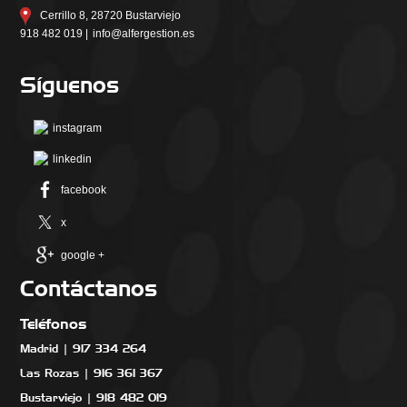
Cerrillo 8, 28720 Bustarviejo
918 482 019 |
info@alfergestion.es
Síguenos
instagram
linkedin
facebook
x
google +
Contáctanos
Teléfonos
Madrid | 917 334 264
Las Rozas | 916 361 367
Bustarviejo | 918 482 019