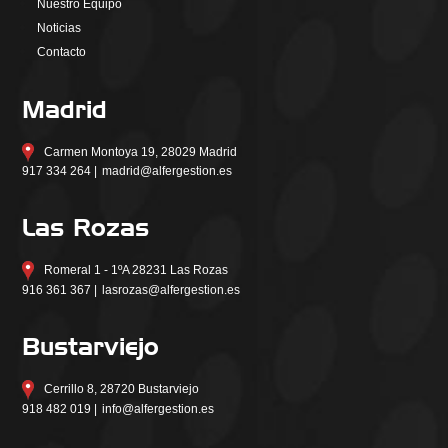
Nuestro Equipo
Noticias
Contacto
Madrid
Carmen Montoya 19, 28029 Madrid
917 334 264 |
madrid@alfergestion.es
Las Rozas
Romeral 1 - 1ºA 28231 Las Rozas
916 361 367 |
lasrozas@alfergestion.es
Bustarviejo
Cerrillo 8, 28720 Bustarviejo
918 482 019 |
info@alfergestion.es