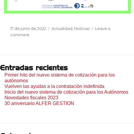
Posted
Categories
17 de junio de 2022
Actualidad
,
Noticias
Leave a
on
on
comment
Las
Rozas
CUP
–
Entradas recientes
Torneo
Futbol
Primer hito del nuevo sistema de cotización para los
11
autónomos
Alevín
Vuelven las ayudas a la contratación indefinida
–
Inicio del nuevo sistema de cotización para los Autónomos
17-
Novedades fiscales 2023
30 aniversario ALFER GESTION
19
junio
–
Campo
Navalcarbón