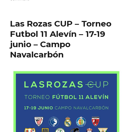
Rebaja
del
IVA
Las Rozas CUP – Torneo
de
la
Futbol 11 Alevín – 17-19
luz
junio – Campo
Navalcarbón