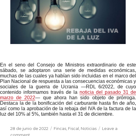
En el seno del Consejo de Ministros extraordinario de este
sábado, se adoptaron una serie de medidas económicas,
muchas de las cuales ya habían sido incluidas en el marco del
Plan Nacional de respuesta a las consecuencias económicas y
sociales de la guerra de Ucrania —RDL 6/2022, de cuyo
contenido informamos través de la
noticia del pasado 31 de
marzo de 2022
— que ahora han sido objeto de prórroga
Destaca la de la bonificación del carburante hasta fin de año,
así como la aprobación de la rebaja del IVA de la factura de la
luz del 10% al 5%, también hasta el 31 de diciembre.
Posted
Categories
28 de junio de 2022
Fincas
,
Fiscal
,
Noticias
Leave a
on
on
comment