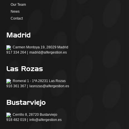
Our Team
News
Contact
Madrid
Carmen Montoya 19, 28029 Madrid
917 334 264 |
madrid@alfergestion.es
Las Rozas
Romeral 1 - 1ºA 28231 Las Rozas
916 361 367 |
lasrozas@alfergestion.es
Bustarviejo
Cerrillo 8, 28720 Bustarviejo
918 482 019 |
info@alfergestion.es