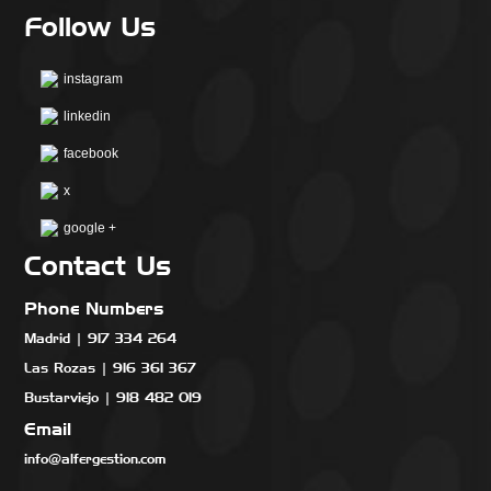
Follow Us
instagram
linkedin
facebook
x
google +
Contact Us
Phone Numbers
Madrid | 917 334 264
Las Rozas | 916 361 367
Bustarviejo | 918 482 019
Email
info@alfergestion.com