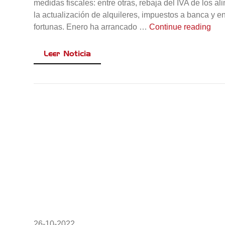
medidas fiscales: entre otras, rebaja del IVA de los al
la actualización de alquileres, impuestos a banca y e
«No
fortunas. Enero ha arrancado …
Continue reading
Leer Noticia
26-10-2022