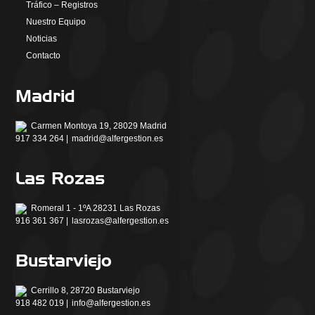
Tráfico – Registros
Nuestro Equipo
Noticias
Contacto
Madrid
Carmen Montoya 19, 28029 Madrid
917 334 264 |
madrid@alfergestion.es
Las Rozas
Romeral 1 - 1ºA 28231 Las Rozas
916 361 367 |
lasrozas@alfergestion.es
Bustarviejo
Cerrillo 8, 28720 Bustarviejo
918 482 019 |
info@alfergestion.es