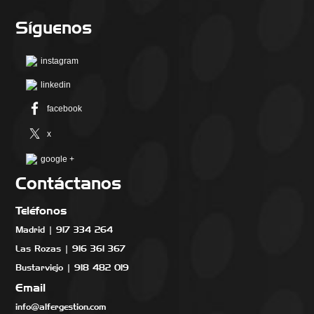
Síguenos
instagram
linkedin
facebook
x
google +
Contáctanos
Teléfonos
Madrid | 917 334 264
Las Rozas | 916 361 367
Bustarviejo | 918 482 019
Email
info@alfergestion.com