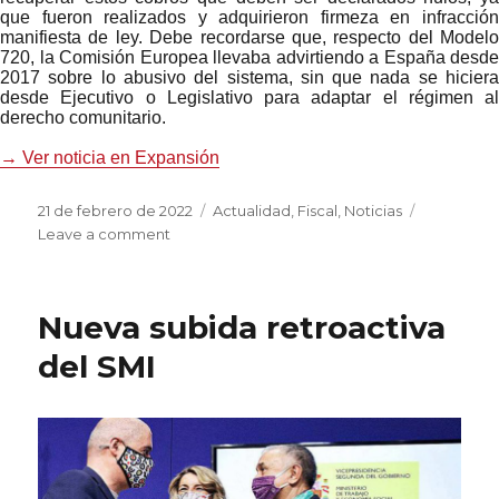
que fueron realizados y adquirieron firmeza en infracción
manifiesta de ley. Debe recordarse que, respecto del Modelo
720, la Comisión Europea llevaba advirtiendo a España desde
2017 sobre lo abusivo del sistema, sin que nada se hiciera
desde Ejecutivo o Legislativo para adaptar el régimen al
derecho comunitario.
→ Ver noticia en Expansión
Posted
Categories
21 de febrero de 2022
Actualidad
,
Fiscal
,
Noticias
on
on
Leave a comment
El
Tribunal
Supremo
Nueva subida retroactiva
abre
la
del SMI
puerta
para
reclamar
contra
plusvalías
y