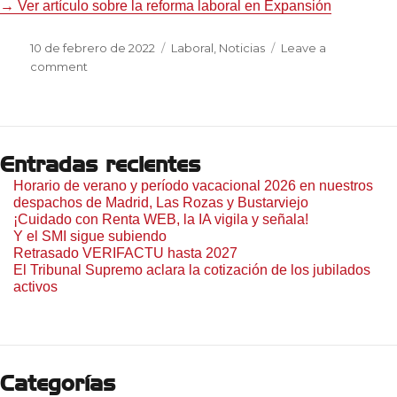
→ Ver artículo sobre la reforma laboral en Expansión
Posted
Categories
10 de febrero de 2022
Laboral
,
Noticias
Leave a
on
on
comment
Nueva
subida
retroactiva
del
Entradas recientes
SMI
Horario de verano y período vacacional 2026 en nuestros
despachos de Madrid, Las Rozas y Bustarviejo
¡Cuidado con Renta WEB, la IA vigila y señala!
Y el SMI sigue subiendo
Retrasado VERIFACTU hasta 2027
El Tribunal Supremo aclara la cotización de los jubilados
activos
Categorías