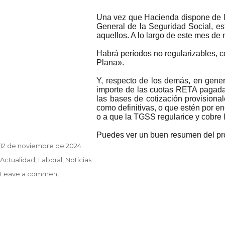
Una vez que Hacienda dispone de lo
General de la Seguridad Social, es
aquellos. A lo largo de este mes d
Habrá períodos no regularizables, co
Plana».
Y, respecto de los demás, en gener
importe de las cuotas RETA pagadas
las bases de cotización provisiona
como definitivas, o que estén por en
o a que la TGSS regularice y cobre l
Puedes ver un buen resumen del pr
Posted
12 de noviembre de 2024
on
Categories
Actualidad
,
Laboral
,
Noticias
on
Leave a comment
Comienza
el
proceso
de