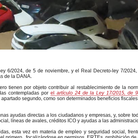
ey 6/2024, de 5 de noviembre, y el Real Decreto-ley 7/2024, 
as de la DANA.
o tienen por objeto contribuir al restablecimiento de la nor
das contempladas por
el
artículo
24 de la Ley 17/2015, de 9
el apartado segundo, como son determinados beneficios fiscale
unas ayudas directas a los ciudadanos y empresas, y, sobre tod
al, líneas de avales, créditos ICO y ayudas a las administracio
das, esta vez en materia de empleo y seguridad social, fre
l primero, focalizándose en permisos, ERTEs, prohibición de d