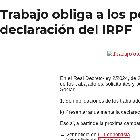
regularización
de
Trabajo obliga a los 
las
cuotas
declaración del IRPF
de
Autónomos
según
los
ingresos
reales
En el Real Decreto-ley 2/2024, de 2
de los trabajadores, solicitantes y
Social:
1. Son obligaciones de los trabajado
…
k) Presentar anualmente la declarac
Eso sí, a partir de la próxima camp
→ Ver noticia en
El Economista