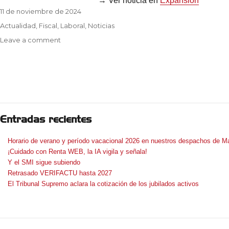
→ Ver noticia en
Expansión
Posted
11 de noviembre de 2024
on
Categories
Actualidad
,
Fiscal
,
Laboral
,
Noticias
on
Leave a comment
Trabajo
obliga
a
los
perceptores
del
«paro»
Entradas recientes
a
presentar
Horario de verano y período vacacional 2026 en nuestros despachos de Ma
la
¡Cuidado con Renta WEB, la IA vigila y señala!
declaración
Y el SMI sigue subiendo
del
Retrasado VERIFACTU hasta 2027
IRPF
El Tribunal Supremo aclara la cotización de los jubilados activos