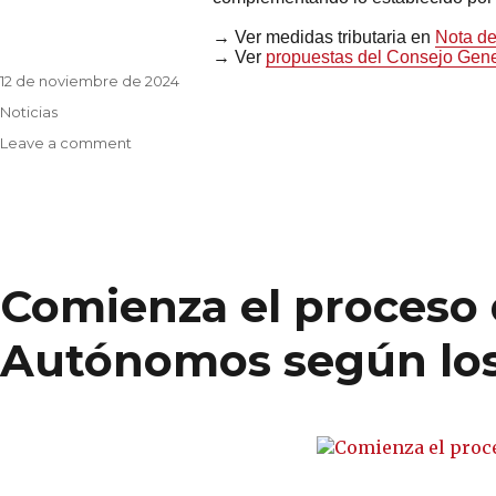
→ Ver medidas tributaria en
Nota de
→ Ver
propuestas del Consejo Gen
Posted
12 de noviembre de 2024
on
Categories
Noticias
on
Leave a comment
Medidas
urgentes
de
respuesta
ante
los
Comienza el proceso d
daños
causados
Autónomos según los 
por
la
DANA