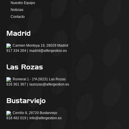
Nuestro Equipo
Noticias
Contacto
Madrid
Carmen Montoya 19, 28029 Madrid
917 334 264 |
madrid@alfergestion.es
Las Rozas
Romeral 1 - 1ºA 28231 Las Rozas
916 361 367 |
lasrozas@alfergestion.es
Bustarviejo
Cerrillo 8, 28720 Bustarviejo
918 482 019 |
info@alfergestion.es