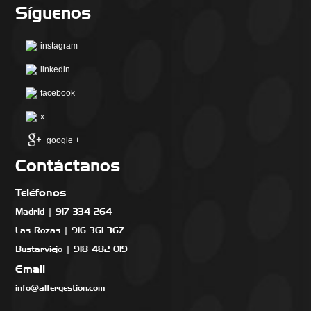
Síguenos
instagram
linkedin
facebook
x
google +
Contáctanos
Teléfonos
Madrid | 917 334 264
Las Rozas | 916 361 367
Bustarviejo | 918 482 019
Email
info@alfergestion.com